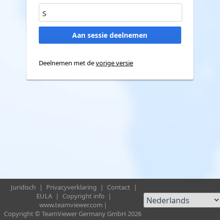
Deelnemen met de
vorige versie
Juridisch
|
Privacyverklaring
|
Contact
|
EULA
|
Copyright info
|
www.teamviewer.com
|
Copyright © TeamViewer Germany GmbH 2026