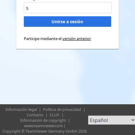
Participe mediante el
versión anterior
Información legal
|
Política de privacidad
|
Contacto
|
CLUF
|
Información de copyright
|
www.teamviewer.com
|
Copyright © TeamViewer Germany GmbH 2026