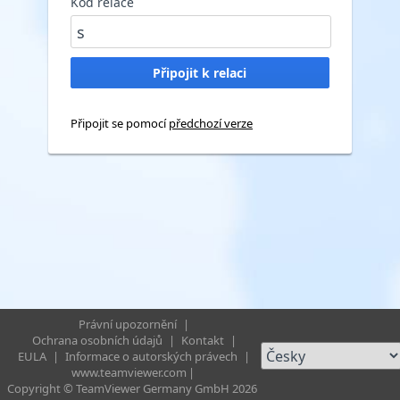
Kód relace
Připojit se pomocí
předchozí verze
Právní upozornění
|
Ochrana osobních údajů
|
Kontakt
|
EULA
|
Informace o autorských právech
|
www.teamviewer.com
|
Copyright © TeamViewer Germany GmbH 2026