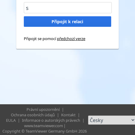
Připojit se pomocí
předchozí verze
Právní upozornění
|
Ochrana osobních údajů
|
Kontakt
|
EULA
|
Informace o autorských právech
|
www.teamviewer.com
|
Copyright © TeamViewer Germany GmbH 2026